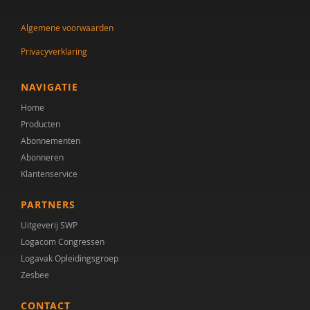
Jenny den Boer
Algemene voorwaarden
Claudine Dietz
Privacyverklaring
Fabiana Engelsbel
Eveline van Geuns
NAVIGATIE
Home
Lieke Godschalk van Steenbergen
Producten
Lode Gouwke
Abonnementen
Abonneren
Lode Gouwkens
Klantenservice
Kirstin Greaves-Lord
PARTNERS
Marian Hansen
Uitgeverij SWP
Logacom Congressen
Simone Hein
Logavak Opleidingsgroep
Zesbee
Chantal van den Helder
CONTACT
Cor Hoffer