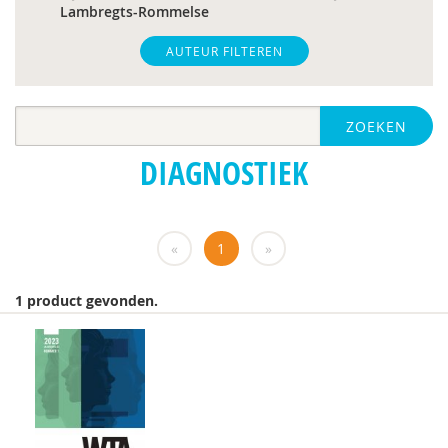
Lambregts-Rommelse
Paul A. Mulder
AUTEUR FILTEREN
Drs. A. Scheeren
ZOEKEN
Laurie A. Stowe
DIAGNOSTIEK
Dr. A.A. Spek
M.E. Akkermans
«
1
»
Helena Andrea
Dr. Anke Scheeren
1 product gevonden.
drs. Anne In ’t Velt - Simon Thomas
Dr. Anoek M. Oerlemans
Alvin van Asselt