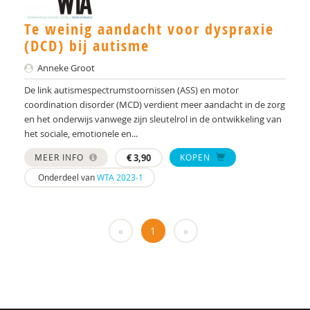
dr. Audrey Mol
Te weinig aandacht voor dyspraxie
Tineke Backer van Ommeren
(DCD) bij autisme
Tineke Backer van Ommeren-van der Meer
Anneke Groot
Jacqueline Bailly
De link autismespectrumstoornissen (ASS) en motor
coordination disorder (MCD) verdient meer aandacht in de zorg
Simon Baron-Cohen
en het onderwijs vanwege zijn sleutelrol in de ontwikkeling van
het sociale, emotionele en...
AMC/de Bascule
MEER INFO
€
3,90
KOPEN
Jojanneke Bastiaansen
Onderdeel van
WTA 2023-1
Manon Begeer
Sander Begeer
«
1
»
werkgroep behandeling CASS18+
M.L. Bezemer
E.M.A. Blijd-Hoogewys