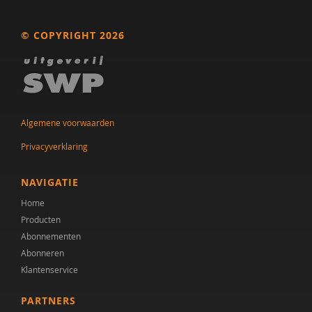
Els Blijd-Hoogewys
© COPYRIGHT 2026
Latha Boland
Albert Boon
Yvonne Bouman
Algemene voorwaarden
G.M. Boxhoorn
Privacyverklaring
Karen Braamse
NAVIGATIE
Tatiana Brandsma
Home
Iris Brinkhof
Producten
Abonnementen
Ellen van den Broek
Abonneren
Klantenservice
J.K. Buitelaar
PARTNERS
Jan Buitelaar