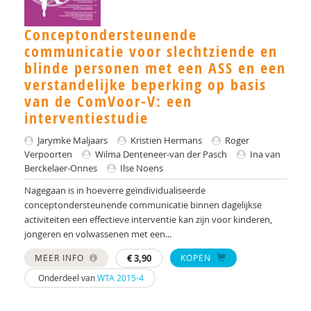
E.M.A. Blijd-Hoogewys
Els Blijd-Hoogewys
Conceptondersteunende
communicatie voor slechtziende en
S.M. Bögels
blinde personen met een ASS en een
verstandelijke beperking op basis
Rianne Bosch
van de ComVoor-V: een
Yvonne Bouman
interventiestudie
Jarymke Maljaars
Kristien Hermans
Roger
Drs. C.E.M. Calmes-van der Schot
Verpoorten
Wilma Denteneer-van der Pasch
Ina van
Berckelaer-Onnes
Ilse Noens
Drs. Caroline Schuurman
Nagegaan is in hoeverre geïndividualiseerde
dr. Catharina A. Hartman
conceptondersteunende communicatie binnen dagelijkse
activiteiten een effectieve interventie kan zijn voor kinderen,
Dr. Cathelijne Tesink
jongeren en volwassenen met een...
Rutger Clarijs
MEER INFO
€
3,90
KOPEN
Onderdeel van
WTA 2015-4
Silvie D. M. Broers
Jacques D. M. van Lankveld