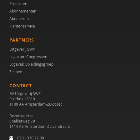
Producten
Prof. Dr. Susan M. Bögels
Abonnementen
Abonneren
Mw. drs. S. Nonhebel
Klantenservice
Mw. Drs. S.G.M. Wouters
PARTNERS
Jorieke Duvekot
Uitgeverij SWP
Logacom Congressen
Annette E. Bonebakker
Logavak Opleidingsgroep
Mohsen Edrisi
Zesbee
Dr. Esther I. de Bruin
CONTACT
BV Uitgeverij SWP
Drs. Francisca J.A. van Steensel
Postbus 12010
1100 AA Amsterdam-Zuidoost
Yke Frankena
Bezoekadres:
Anne G. Lever
Spaklerweg 79
1114 AE Amsterdam-Duivendrecht
Ank Goosen
020 - 330 72 00