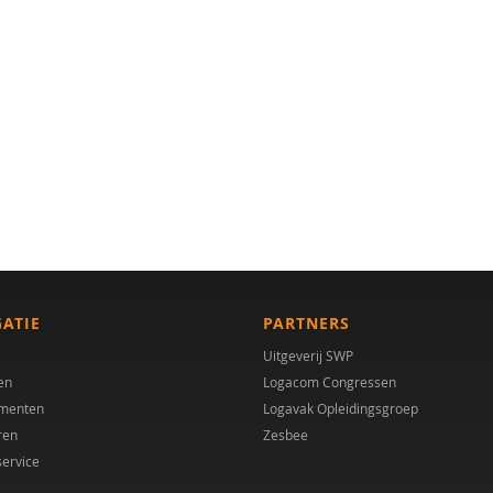
GATIE
PARTNERS
Uitgeverij SWP
en
Logacom Congressen
menten
Logavak Opleidingsgroep
ren
Zesbee
service