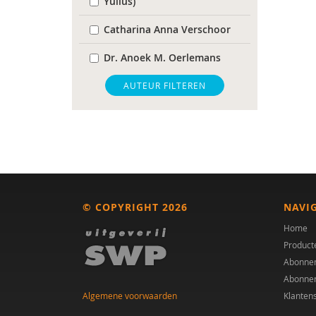
Yulius)
Catharina Anna Verschoor
Dr. Anoek M. Oerlemans
Bram B. Sizoo
AUTEUR FILTEREN
Tony Bloemendaal
Dienke Bos
Linda van de Burgwal
Dr. C.D. van Karnebeek
© COPYRIGHT 2026
NAVI
dr. Catharina A. Hartman
Home
Product
Dr. Cathelijne Tesink
Abonne
Abonne
Helena Cousijn
Algemene voorwaarden
Klanten
Marina Danckaerts