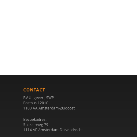
CONTACT
BV Uitgeverij SWP
Postbus 12010
1100 AA Amsterdam-Zuidoost
Bezoekadres:
Spaklerweg 79
1114 AE Amsterdam-Duivendrecht