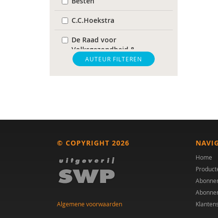
Besten
C.C.Hoekstra
De Raad voor
Volksgezondheid &
Samenleving
AUTEUR FILTEREN
gz-psycholoog
https://www.openbaaronderwijs.nu/
huisarts
Marieke-Beltman
© COPYRIGHT 2026
NAVI
MD
Home
Product
MSc
Abonne
Abonne
MSc.
Algemene voorwaarden
Klanten
N.G.A. Tak