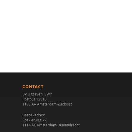
CONTACT
BV Uitgeverij SWP
Postbus 12010
1100 AA Amsterdam-Zuidoost
Bezoekadres:
Spaklerweg 79
1114 AE Amsterdam-Duivendrecht