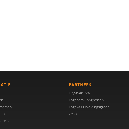
GATIE
PARTNERS
Uitgeverij SWP
en
Logacom Congressen
menten
Logavak Opleidingsgroep
ren
Zesbee
service