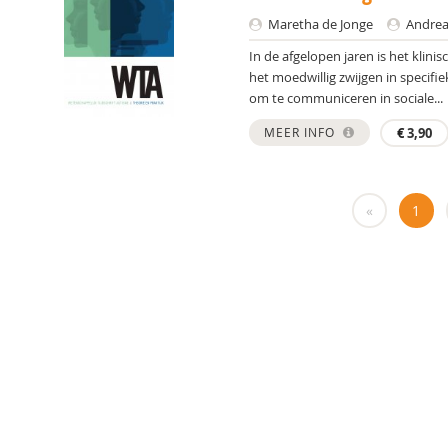
Maretha de Jonge
Andrea 
In de afgelopen jaren is het klin
het moedwillig zwijgen in specifi
om te communiceren in sociale...
MEER INFO
€
3,90
«
1