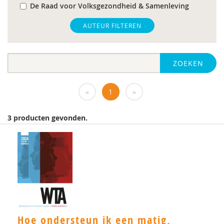
De Raad voor Volksgezondheid & Samenleving
gz-psycholoog
AUTEUR FILTEREN
https://www.openbaaronderwijs.nu/
ZOEKEN
huisarts
Marieke-Beltman
«
1
»
MD
3 producten gevonden.
MSc
MSc.
N.G.A. Tak
PhD
Rotterdam
Hoe ondersteun ik een matig,