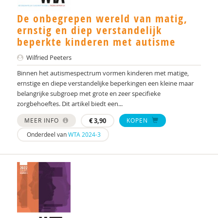
De onbegrepen wereld van matig,
Dr. A.A. Spek
ernstig en diep verstandelijk
Mw. A.A. Spek
beperkte kinderen met autisme
Esther A.M. Neidt
Wilfried Peeters
Binnen het autismespectrum vormen kinderen met matige,
Cisco Aerts
ernstige en diepe verstandelijke beperkingen een kleine maar
belangrijke subgroep met grote en zeer specifieke
M.E. Akkermans
zorgbehoeftes. Dit artikel biedt een...
Manna A. Alma
MEER INFO
€
3,90
KOPEN
Monika Althaus
Onderdeel van
WTA 2024-3
Mw. AM. Kruishoop
Helena Andrea
Dr. Anke Scheeren
Catharina Anna Verschoor