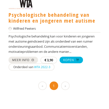
drs. Anne In ’t Velt - Simon Thomas
Psychologische behandeling van
Dr. Anoek M. Oerlemans
kinderen en jongeren met autisme
Alvin van Asselt
Wilfried Peeters
Tony Attwood
Psychologische behandeling kan voor kinderen en jongeren
met autisme geïndiceerd zijn als onderdeel van een ruimer
dr. Audrey Mol
ondersteuningsaanbod. Communicatiemisverstanden,
motivatieproblemen en de andere manier...
Centrum Autisme Leiden
MEER INFO
€
3,90
KOPEN
Nederlands Autisme Register
Onderdeel van
WTA 2022-3
Bram B. Sizoo
Elisa Back
«
1
»
Tineke Backer van Ommeren
Tineke Backer van Ommeren-van der Meer