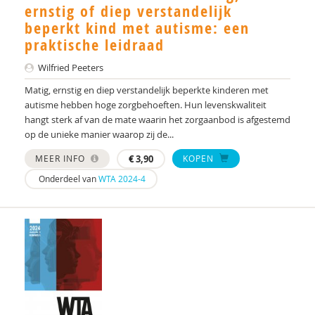
Yulius)
ernstig of diep verstandelijk
beperkt kind met autisme: een
J.H.W. (Jorgen) Mous
praktische leidraad
PhD* | Instituut voor Psychologie
Wilfried Peeters
PhD | Promotores: prof. dr. J.K. Buitelaar;prof dr.
Matig, ernstig en diep verstandelijk beperkte kinderen met
R.J. van der Gaag. Co-promotor: Dr. N.N.J.
autisme hebben hoge zorgbehoeften. Hun levenskwaliteit
Lambregts-Rommelse
hangt sterk af van de mate waarin het zorgaanbod is afgestemd
op de unieke manier waarop zij de...
Drs. A . van der Sijde
MEER INFO
€
3,90
KOPEN
Susan A. H. van Hooren
Onderdeel van
WTA 2024-4
Alide A. Heuvelink
Paul A. Mulder
Drs. A. Scheeren
Annelies A. Spek
Laurie A. Stowe