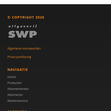
Dieter Baeyens
Jacqueline Bailly
© COPYRIGHT 2026
Theo Bakker
Anneloes Bal
Stella Balci
Algemene voorwaarden
Simon Baron-Cohen
Privacyverklaring
Arnold A.J. Bartels
NAVIGATIE
AMC/de Bascule
Home
Producten
Jojanneke Bastiaansen
Abonnementen
Laura Batstra
Abonneren
Klantenservice
Esther Bazuin