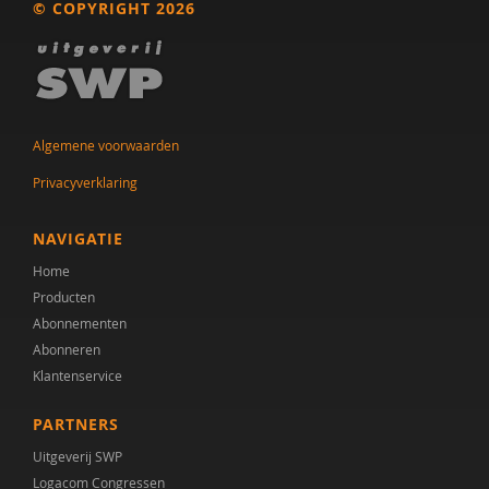
© COPYRIGHT 2026
Dr. A.A. Spek
Mw. A.A. Spek
Esther A.M. Neidt
Algemene voorwaarden
Cisco Aerts
Privacyverklaring
M.E. Akkermans
NAVIGATIE
Manna A. Alma
Home
Producten
Monika Althaus
Abonnementen
Mw. AM. Kruishoop
Abonneren
Klantenservice
Helena Andrea
PARTNERS
Dr. Anke Scheeren
Uitgeverij SWP
Catharina Anna Verschoor
Logacom Congressen