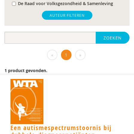
De Raad voor Volksgezondheid & Samenleving
gz-psycholoog
AUTEUR FILTEREN
https://www.openbaaronderwijs.nu/
ZOEKEN
huisarts
Marieke-Beltman
«
1
»
MD
1 product gevonden.
MSc
MSc.
N.G.A. Tak
PhD
Rotterdam
Een autismespectrumstoornis bij