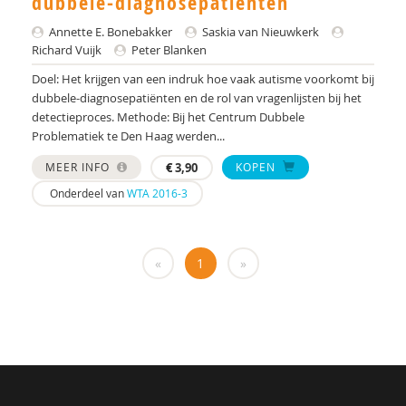
dubbele-diagnosepatiënten
Yulius)
Annette E. Bonebakker
Saskia van Nieuwkerk
J.H.W. (Jorgen) Mous
Richard Vuijk
Peter Blanken
PhD* | Instituut voor Psychologie
Doel: Het krijgen van een indruk hoe vaak autisme voorkomt bij
dubbele-diagnosepatiënten en de rol van vragenlijsten bij het
PhD | Promotores: prof. dr. J.K. Buitelaar;prof dr.
detectieproces. Methode: Bij het Centrum Dubbele
R.J. van der Gaag. Co-promotor: Dr. N.N.J.
Problematiek te Den Haag werden...
Lambregts-Rommelse
MEER INFO
€
3,90
KOPEN
Drs. A . van der Sijde
Onderdeel van
WTA 2016-3
Susan A. H. van Hooren
Alide A. Heuvelink
«
1
»
Paul A. Mulder
Drs. A. Scheeren
Annelies A. Spek
Laurie A. Stowe