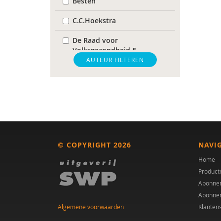
Besten
C.C.Hoekstra
De Raad voor
Volksgezondheid &
Samenleving
AUTEUR FILTEREN
gz-psycholoog
https://www.openbaaronderwijs.nu/
huisarts
Marieke-Beltman
© COPYRIGHT 2026
NAVI
MD
Home
Product
MSc
Abonne
Abonne
MSc.
Algemene voorwaarden
Klanten
N.G.A. Tak