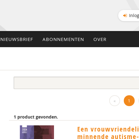
Inlo
NIEUWSBRIEF
ABONNEMENTEN
OVER
«
1
1 product gevonden.
Een vrouwvriendel
minnende autisme-