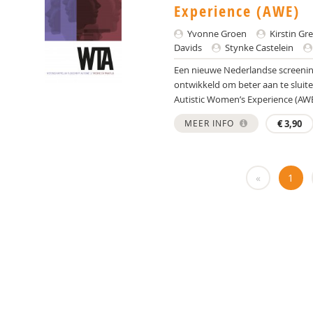
Experience (AWE)
Yvonne Groen
Kirstin Gr
Davids
Stynke Castelein
Een nieuwe Nederlandse screenings
ontwikkeld om beter aan te sluit
Autistic Women’s Experience (AWE)
MEER INFO
€
3,90
«
1