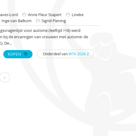
eaves-Lord
Anne Fleur Stapert
Lineke
Inge van Balkom
Sigrid Piening
vragenlijst voor autisme (leeftijd >16) werd
en bij de ervaringen van vrouwen met autisme: de
. De...
Onderdeel van
WTA 2026-2
KOPEN
»