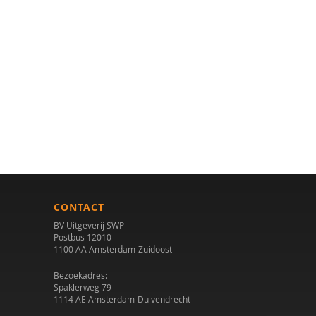
CONTACT
BV Uitgeverij SWP
Postbus 12010
1100 AA Amsterdam-Zuidoost
Bezoekadres:
Spaklerweg 79
1114 AE Amsterdam-Duivendrecht