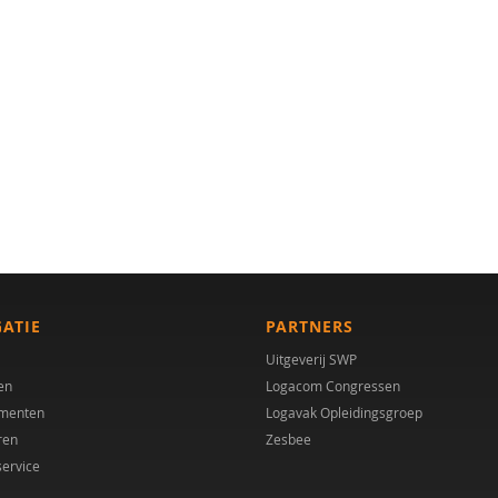
GATIE
PARTNERS
Uitgeverij SWP
en
Logacom Congressen
menten
Logavak Opleidingsgroep
ren
Zesbee
service