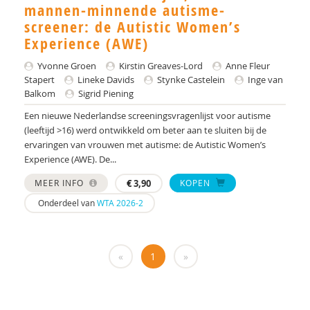
Yulius)
mannen-minnende autisme-
screener: de Autistic Women’s
J.H.W. (Jorgen) Mous
Experience (AWE)
PhD* | Instituut voor Psychologie
Yvonne Groen
Kirstin Greaves-Lord
Anne Fleur
Stapert
Lineke Davids
Stynke Castelein
Inge van
PhD | Promotores: prof. dr. J.K. Buitelaar;prof dr.
Balkom
Sigrid Piening
R.J. van der Gaag. Co-promotor: Dr. N.N.J.
Lambregts-Rommelse
Een nieuwe Nederlandse screeningsvragenlijst voor autisme
(leeftijd >16) werd ontwikkeld om beter aan te sluiten bij de
Drs. A . van der Sijde
ervaringen van vrouwen met autisme: de Autistic Women’s
Experience (AWE). De...
Susan A. H. van Hooren
MEER INFO
€
3,90
KOPEN
Alide A. Heuvelink
Onderdeel van
WTA 2026-2
Paul A. Mulder
Drs. A. Scheeren
«
1
»
Annelies A. Spek
Laurie A. Stowe