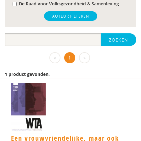
De Raad voor Volksgezondheid & Samenleving
gz-psycholoog
AUTEUR FILTEREN
https://www.openbaaronderwijs.nu/
ZOEKEN
huisarts
Marieke-Beltman
«
1
»
MD
1 product gevonden.
MSc
MSc.
N.G.A. Tak
PhD
Rotterdam
Een vrouwvriendelijke, maar ook