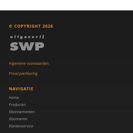
Dr. A.A. Spek
Mw. A.A. Spek
© COPYRIGHT 2026
Esther A.M. Neidt
Cisco Aerts
M.E. Akkermans
Algemene voorwaarden
Manna A. Alma
Privacyverklaring
Monika Althaus
NAVIGATIE
Mw. AM. Kruishoop
Home
Producten
Helena Andrea
Abonnementen
Dr. Anke Scheeren
Abonneren
Klantenservice
Catharina Anna Verschoor