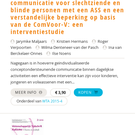
Yulius)
communicatie voor slechtziende en
blinde personen met een ASS en een
J.H.W. (Jorgen) Mous
verstandelijke beperking op basis
van de ComVoor-V: een
PhD* | Instituut voor Psychologie
interventiestudie
PhD | Promotores: prof. dr. J.K. Buitelaar;prof dr.
Jarymke Maljaars
Kristien Hermans
Roger
R.J. van der Gaag. Co-promotor: Dr. N.N.J.
Verpoorten
Wilma Denteneer-van der Pasch
Ina van
Lambregts-Rommelse
Berckelaer-Onnes
Ilse Noens
Drs. A . van der Sijde
Nagegaan is in hoeverre geïndividualiseerde
conceptondersteunende communicatie binnen dagelijkse
Susan A. H. van Hooren
activiteiten een effectieve interventie kan zijn voor kinderen,
jongeren en volwassenen met een...
Alide A. Heuvelink
MEER INFO
€
3,90
KOPEN
Paul A. Mulder
Onderdeel van
WTA 2015-4
Drs. A. Scheeren
Annelies A. Spek
Laurie A. Stowe