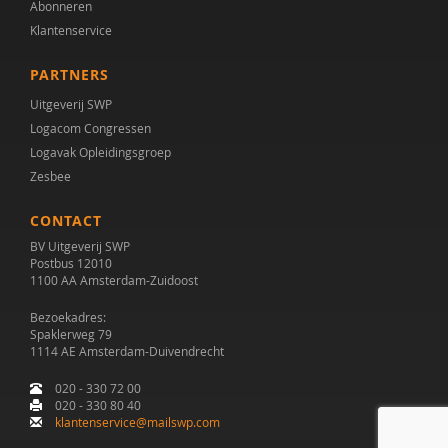
Abonneren
Dieter Baeyens
Klantenservice
Jacqueline Bailly
PARTNERS
Theo Bakker
Uitgeverij SWP
Logacom Congressen
Anneloes Bal
Logavak Opleidingsgroep
Zesbee
Stella Balci
Simon Baron-Cohen
CONTACT
BV Uitgeverij SWP
Arnold A.J. Bartels
Postbus 12010
1100 AA Amsterdam-Zuidoost
AMC/de Bascule
Bezoekadres:
Spaklerweg 79
Jojanneke Bastiaansen
1114 AE Amsterdam-Duivendrecht
Laura Batstra
020 - 330 72 00
020 - 330 80 40
Esther Bazuin
klantenservice@mailswp.com