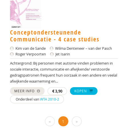
Dr. A.A. Spek
Mw. A.A. Spek
Conceptondersteunende
Esther A.M. Neidt
Communicatie - 4 case studies
Cisco Aerts
Kim van de Sande
Wilma Denteneer – van der Pasch
Roger Verpoorten
Jet Isarin
M.E. Akkermans
Achtergrond: Bij personen met autisme vinden problemen in
Manna A. Alma
sociale interactie, communicatie en afwijkende/ verstoorde
gedragspatronen frequent hun oorzaak in een andere en veelal
Monika Althaus
afwijkende waarneming en...
Mw. AM. Kruishoop
MEER INFO
€
3,90
KOPEN
Onderdeel van
WTA 2010-2
Helena Andrea
Dr. Anke Scheeren
«
1
»
Catharina Anna Verschoor