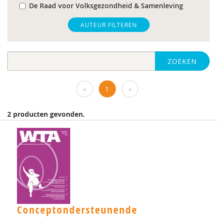
De Raad voor Volksgezondheid & Samenleving
gz-psycholoog
AUTEUR FILTEREN
https://www.openbaaronderwijs.nu/
ZOEKEN
huisarts
Marieke-Beltman
«
1
»
MD
2 producten gevonden.
MSc
MSc.
N.G.A. Tak
PhD
Rotterdam
Conceptondersteunende