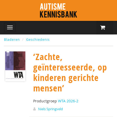
Bladeren
Geschiedenis
‘Zachte,
geïnteresseerde, op
kinderen gerichte
mensen’
Productgroep
WTA 2026-2
Niels Springveld