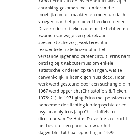
Kabouterhuis in de Rivierenbuurt was zij in
aanraking gekomen met kinderen die
moeilijk contact maakten en meer aandacht
vroegen dan het personeel hen kon bieden.
Deze kinderen bleken autisme te hebben en
kwamen vanwege een gebrek aan
specialistische zorg vaak terecht in
residentiële instellingen of in het
verstandelijkgehandicaptencircuit. Prins nam
ontslag bij ’t Kabouterhuis om enkele
autistische kinderen op te vangen, wat ze
aanvankelijk in haar eigen huis deed. Haar
werk werd gesteund door een stichting die in
1967 werd opgericht (Chrisstoffels & Tieken,
1976: 21). In 1971 ging Prins met pensioen en
benoemde de stichting kinderpsychiater en
psychoanalyticus Jaap Chrisstoffels tot
directeur van De Hutte. Datzelfde jaar kocht
het bestuur een pand aan waar het
dagverblijf tot haar opheffing in 1979