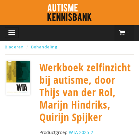
Bladeren
Behandeling
Werkboek zelfinzicht
bij autisme, door
Thijs van der Rol,
Marijn Hindriks,
Quirijn Spijker
Productgroep
WTA 2025-2