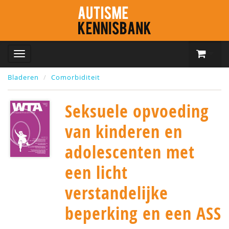
Bladeren
Comorbiditeit
Seksuele opvoeding
van kinderen en
adolescenten met
een licht
verstandelijke
beperking en een ASS