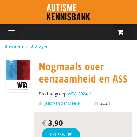
Bladeren
Biologie
Nogmaals over
eenzaamheid en ASS
Productgroep
WTA 2024-1
|
2024
Jaap van der Meere
€
3,90
KOPEN