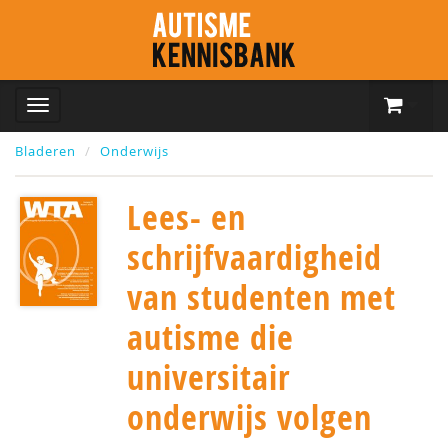
Bladeren
Onderwijs
Lees- en
schrijfvaardigheid
van studenten met
autisme die
universitair
onderwijs volgen