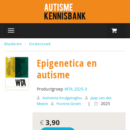
Bladeren
Onderzoek
Epigenetica en
autisme
Productgroep
WTA 2025-3
Asimenia Voulgaroglou
Jaap van der
|
2025
Meere
Yvonne Groen
€
3,90