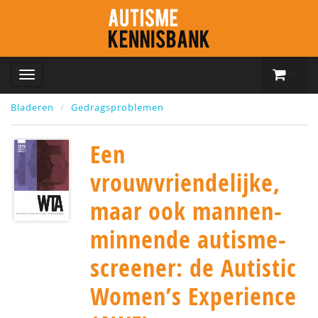
Bladeren
Gedragsproblemen
Een
vrouwvriendelijke,
maar ook mannen-
minnende autisme-
screener: de Autistic
Women’s Experience