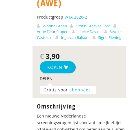
(AWE)
Productgroep
WTA 2026-2
Yvonne Groen
Kirstin Greaves-Lord
Anne Fleur Stapert
Lineke Davids
Stynke
Castelein
Inge van Balkom
Sigrid Piening
€
3,90
KOPEN
DELEN:
Gratis voor
abonnees.
Omschrijving
Een nieuwe Nederlandse
screeningsvragenlijst voor autisme (leeftijd
>16) werd ontwikkeld om beter aan te sluiten