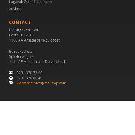
Logavak Opleidingsgroep
Zesbee
CONTACT
BV Uitgeverij SWP
Postbus 12010
1100 AA Amsterdam-Zuidoost
Bezoekadres:
Spaklerweg 79
1114 AE Amsterdam-Duivendrecht
020 - 330 72 00
020 - 330 80 40
klantenservice@mailswp.com