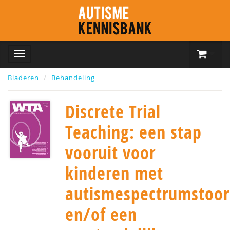
Bladeren
Behandeling
Discrete Trial
Teaching: een stap
vooruit voor
kinderen met
autismespectrumstoor
en/of een