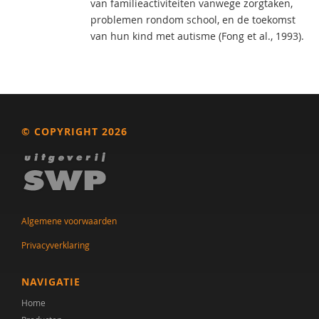
van familieactiviteiten vanwege zorgtaken,
problemen rondom school, en de toekomst
van hun kind met autisme (Fong et al., 1993).
© COPYRIGHT 2026
Algemene voorwaarden
Privacyverklaring
NAVIGATIE
Home