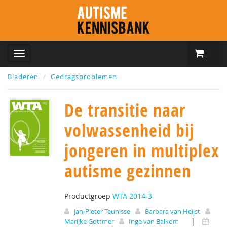
Bladeren
Gedragsproblemen
De transitie naar
volwassenheid bij
jongeren in multiplex
autisme gezinnen
Productgroep
WTA 2014-3
Jan-Pieter Teunisse
Barbara van Heijst
|
Marijke Gottmer
Inge van Balkom