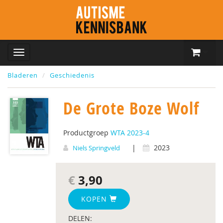
Bladeren
Geschiedenis
De Grote Boze Wolf
Productgroep
WTA 2023-4
|
2023
Niels Springveld
€
3,90
KOPEN
DELEN: