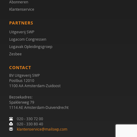
Abonneren
Klantenservice
PARTNERS
Uitgeverij SWP
Logacom Congressen
Logavak Opleidingsgroep
Zesbee
CONTACT
BV Uitgeverij SWP
Postbus 12010
1100 AA Amsterdam-Zuidoost
Bezoekadres:
Spaklerweg 79
1114 AE Amsterdam-Duivendrecht
020 - 330 72 00
020 - 330 80 40
klantenservice@mailswp.com