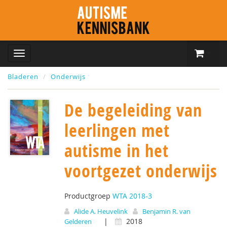
Bladeren
Onderwijs
De begeleiding van
leerlingen met
autisme in het
voortgezet onderwijs
Productgroep
WTA 2018-3
Alide A. Heuvelink
Benjamin R. van
|
2018
Gelderen