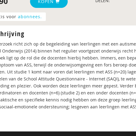
90
DELEN:
KOPEN
tis voor
abonnees.
hrijving
erzoek richt zich op de begeleiding van leerlingen met een autisme
 Onderwijs (2014) binnen het regulier voortgezet onderwijs recht 
ek ligt op de rol die de docenten hierbij hebben. Immers, een bepe
ptoom van ASS, terwijl de onderwijsomgeving een fors beroep doe
gen. Uit studie 1 komt naar voren dat leerlingen met ASS (n=20) lag
len van de School Attitude Questionnaire - Internet (SAQI), te wete
ding en plezier. Ook worden deze leerlingen meer gepest. Verder b
rdinatoren en docenten (n=6) (studie 2) en een onder docenten (n
aktische en specifieke kennis nodig hebben om deze groep leerli
 sociaal-emotionele ondersteuning; lesgeven aan leerlingen met AS