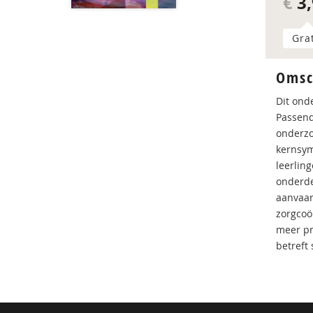
€
3,
Gra
Omsc
Dit ond
Passend
onderzo
kernsym
leerlin
onderde
aanvaar
zorgcoö
meer pr
betreft