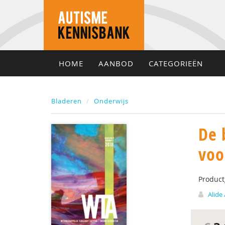
HOME
AANBOD
CATEGORIEËN
Bladeren
Onderwijs
De 
voo
Produc
Alide