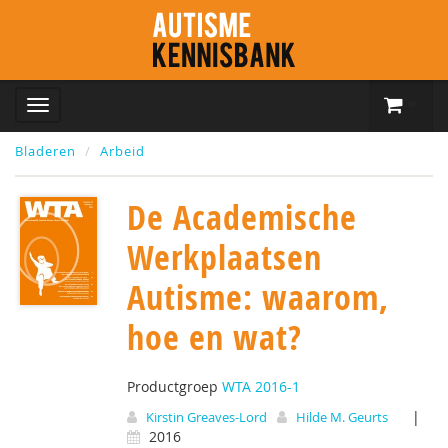
Bladeren
Arbeid
De Academische
Werkplaatsen
Autisme: waarom,
hoe en wat?
Productgroep
WTA 2016-1
|
Kirstin Greaves-Lord
Hilde M. Geurts
2016