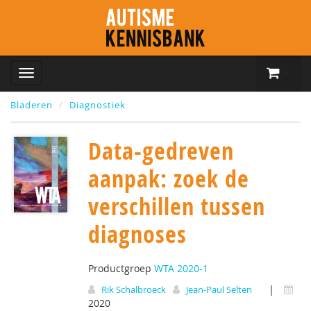
Bladeren
Diagnostiek
Data-gedreven
aanpak: zoek de
verschillen tussen
diagnoses
Productgroep
WTA 2020-1
|
Rik Schalbroeck
Jean-Paul Selten
2020