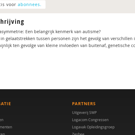
tis voor
abonnees.
hrijving
asymmetrie: Een belangrijk kenmerk van autisme?
 in gelaatstrekken tussen personen zijn het gevolg van verschillen 
jnlijk ten gevolge van kleine invloeden van buitenaf, genetische con
GATIE
PARTNERS
Uitgeverij SWP
en
Logacom Congressen
menten
Logavak Opleidingsgroep
ren
Zesbee