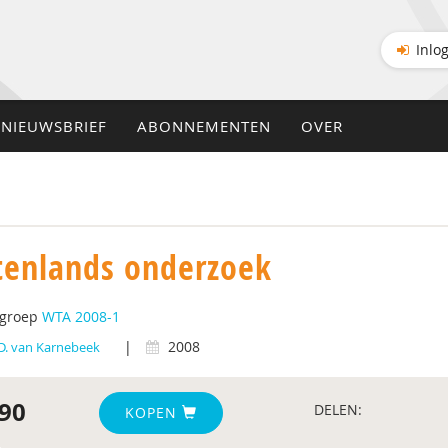
Inlo
NIEUWSBRIEF
ABONNEMENTEN
OVER
tenlands onderzoek
tgroep
WTA 2008-1
|
2008
.D. van Karnebeek
90
DELEN:
KOPEN