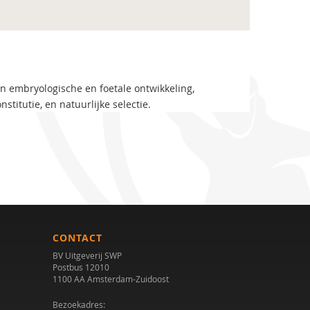
in embryologische en foetale ontwikkeling,
stitutie, en natuurlijke selectie.
CONTACT
BV Uitgeverij SWP
Postbus 12010
1100 AA Amsterdam-Zuidoost
Bezoekadres: