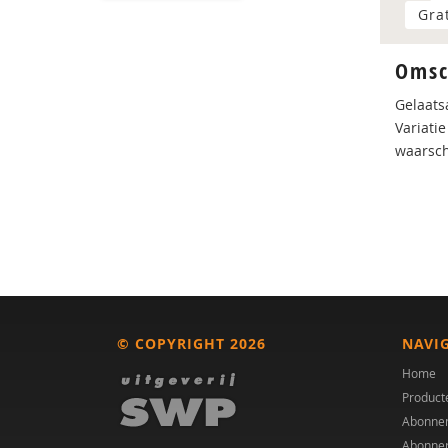
Gra
Omsc
Gelaats
Variatie
waarschi
© COPYRIGHT 2026
NAVI
Home
Product
Abonne
Abonne