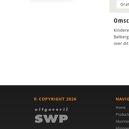
Gra
Omsc
Kindere
Balberg
over di
© COPYRIGHT 2026
NAVI
Home
Product
Abonne
Abonne