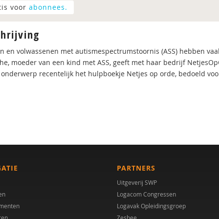
tis voor
abonnees.
hrijving
n en volwassenen met autismespectrumstoornis (ASS) hebben vaa
he, moeder van een kind met ASS, geeft met haar bedrijf NetjesOp
t onderwerp recentelijk het hulpboekje Netjes op orde, bedoeld vo
GATIE
PARTNERS
Uitgeverij SWP
en
Logacom Congressen
menten
Logavak Opleidingsgroep
ren
Zesbee