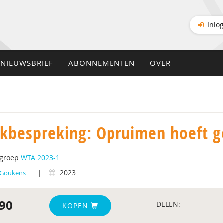
Inlo
NIEUWSBRIEF
ABONNEMENTEN
OVER
kbespreking: Opruimen hoeft gee
tgroep
WTA 2023-1
|
2023
 Goukens
90
DELEN:
KOPEN