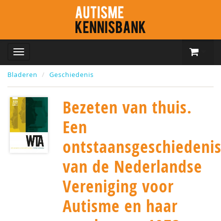
Bladeren
Geschiedenis
Bezeten van thuis.
Een
ontstaansgeschiedeni
van de Nederlandse
Vereniging voor
Autisme en haar