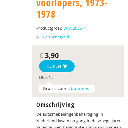
voorlopers, 1973-
1978
Productgroep
WTA 2025-4
Niels Springveld
€
3,90
KOPEN
DELEN:
Gratis voor
abonnees.
Omschrijving
De autismebelangenbehartiging in
Nederland kwam op gang in de vroege jaren
zeventig. Een belangrijke stimulans was een