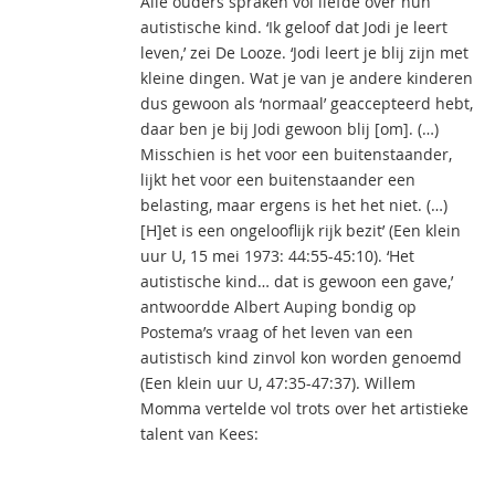
Alle ouders spraken vol liefde over hun
autistische kind. ‘Ik geloof dat Jodi je leert
leven,’ zei De Looze. ‘Jodi leert je blij zijn met
kleine dingen. Wat je van je andere kinderen
dus gewoon als ‘normaal’ geaccepteerd hebt,
daar ben je bij Jodi gewoon blij [om]. (…)
Misschien is het voor een buitenstaander,
lijkt het voor een buitenstaander een
belasting, maar ergens is het het niet. (…)
[H]et is een ongelooflijk rijk bezit’ (Een klein
uur U, 15 mei 1973: 44:55-45:10). ‘Het
autistische kind… dat is gewoon een gave,’
antwoordde Albert Auping bondig op
Postema’s vraag of het leven van een
autistisch kind zinvol kon worden genoemd
(Een klein uur U, 47:35-47:37). Willem
Momma vertelde vol trots over het artistieke
talent van Kees: