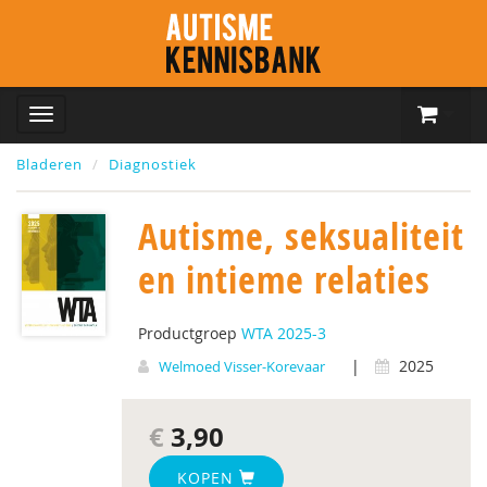
Bladeren
Diagnostiek
Autisme, seksualiteit
en intieme relaties
Productgroep
WTA 2025-3
|
2025
Welmoed Visser-Korevaar
€
3,90
KOPEN