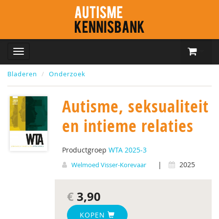
Bladeren
Onderzoek
Autisme, seksualiteit
en intieme relaties
Productgroep
WTA 2025-3
|
2025
Welmoed Visser-Korevaar
€
3,90
KOPEN