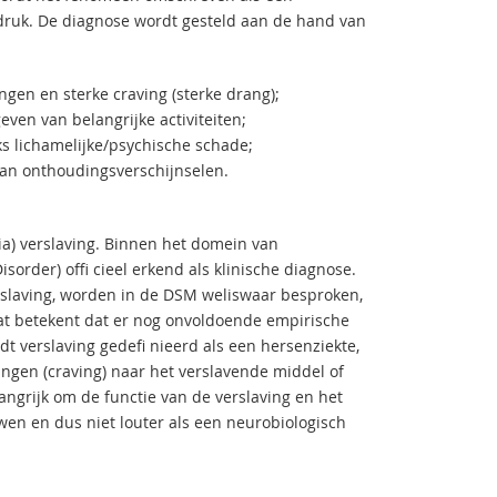
sdruk. De diagnose wordt gesteld aan de hand van
ngen en sterke craving (sterke drang);
even van belangrijke activiteiten;
nks lichamelijke/psychische schade;
van onthoudingsverschijnselen.
ria) verslaving. Binnen het domein van
rder) offi cieel erkend als klinische diagnose.
rslaving, worden in de DSM weliswaar besproken,
wat betekent dat er nog onvoldoende empirische
dt verslaving gedefi nieerd als een hersenziekte,
ngen (craving) naar het verslavende middel of
langrijk om de functie van de verslaving en het
wen en dus niet louter als een neurobiologisch