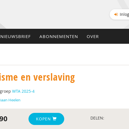
Inlo
NIEUWSBRIEF
ABONNEMENTEN
OVER
isme en verslaving
tgroep
WTA 2025-4
tiaan Heelen
90
DELEN:
KOPEN