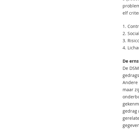
problem
elf crit
1. Contr
2. Soci
3. Risic
4. Lich
De erns
De DSM-5
gedrags
Andere 
maar zi
onderbou
gekenme
gedrag (
gerelat
gegeven 