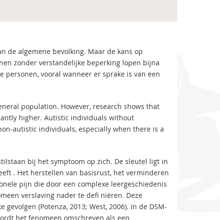
n de algemene bevolking. Maar de kans op
onen zonder verstandelijke beperking lopen bijna
che personen, vooral wanneer er sprake is van een
general population. However, research shows that
antly higher. Autistic individuals without
non-autistic individuals, especially when there is a
ilstaan bij het symptoom op zich. De sleutel ligt in
eeft . Het herstellen van basisrust, het verminderen
ionele pijn die door een complexe leergeschiedenis
omeen verslaving nader te defi niëren. Deze
 gevolgen (Potenza, 2013; West, 2006). In de DSM-
 wordt het fenomeen omschreven als een