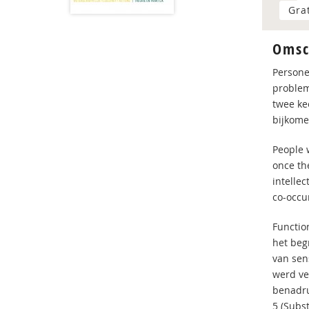
Gra
Omsc
Persone
problem
twee ke
bijkome
People 
once the
intellec
co-occu
Function
het beg
van sen
werd ve
benadru
5 (Subs