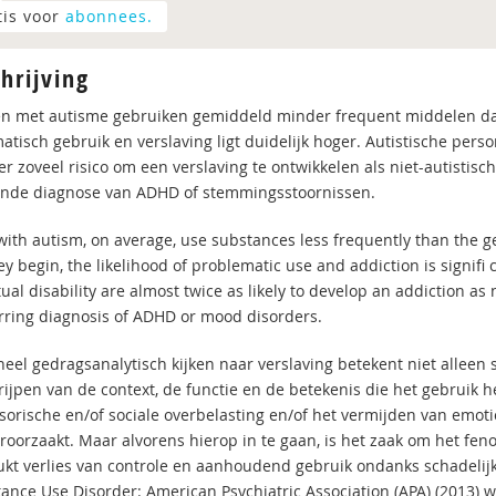
tis voor
abonnees.
hrijving
n met autisme gebruiken gemiddeld minder frequent middelen da
atisch gebruik en verslaving ligt duidelijk hoger. Autistische pers
er zoveel risico om een verslaving te ontwikkelen als niet-autistis
nde diagnose van ADHD of stemmingsstoornissen.
with autism, on average, use substances less frequently than the 
y begin, the likelihood of problematic use and addiction is signifi c
tual disability are almost twice as likely to develop an addiction as 
rring diagnosis of ADHD or mood disorders.
eel gedragsanalytisch kijken naar verslaving betekent niet alleen st
rijpen van de context, de functie en de betekenis die het gebruik h
sorische en/of sociale overbelasting en/of het vermijden van emot
roorzaakt. Maar alvorens hierop in te gaan, is het zaak om het fen
kt verlies van controle en aanhoudend gebruik ondanks schadelijke
tance Use Disorder: American Psychiatric Association (APA) (2013)