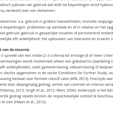
atisch patroon van gebruik dat leidt tot beperkingen en/of lijden
eria, verdeeld over vier domeinen:
oleverlies: o.a. gebruik in grotere hoeveelheden, mislukte stoppogi
ale beperkingen: problemen op werkvlak en of in relaties en het opg
ovol gebruik: gebruik in gevaarlijke situaties of persisterend onda
amelijke afh ankelijkheid: het opbouwen van tolerantie en ervaren 
t van de stoornis
 spreekt van een milde (2–3 criteria) tot ernstige (6 of meer crite
verslavingen wordt momenteel alleen een gokstoornis (Gambling Diso
afh ankelijkheden, zoals gameverslaving, seksverslaving of koopve
jn slechts opgenomen in de sectie ‘Conditions for Further Study’, 
wing bestaat voor formele classifi catie (APA, 2013). Enerzijds wor
rkt door dwangmatig gedrag, verlies van controle en intense verla
Potenza, 2013; Singh et al., 2012; West, 2006). Anderzijds is het be
eerde gedrag steeds binnen de respectievelijke context te beschou
te zien (Hayes et al., 2012).