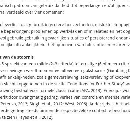
atisch patroon van gebruik dat leidt tot beperkingen en/of lijden
eria, verdeeld over vier domeinen:
oleverlies: o.a. gebruik in grotere hoeveelheden, mislukte stoppogi
ale beperkingen: problemen op werkvlak en of in relaties en het opg
ovol gebruik: gebruik in gevaarlijke situaties of persisterend onda
amelijke afh ankelijkheid: het opbouwen van tolerantie en ervaren 
t van de stoornis
 spreekt van een milde (2–3 criteria) tot ernstige (6 of meer crite
verslavingen wordt momenteel alleen een gokstoornis (Gambling Diso
afh ankelijkheden, zoals gameverslaving, seksverslaving of koopve
jn slechts opgenomen in de sectie ‘Conditions for Further Study’, 
wing bestaat voor formele classifi catie (APA, 2013). Enerzijds wor
rkt door dwangmatig gedrag, verlies van controle en intense verla
Potenza, 2013; Singh et al., 2012; West, 2006). Anderzijds is het be
eerde gedrag steeds binnen de respectievelijke context te beschou
te zien (Hayes et al., 2012).