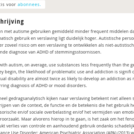
tis voor
abonnees.
hrijving
n met autisme gebruiken gemiddeld minder frequent middelen da
atisch gebruik en verslaving ligt duidelijk hoger. Autistische pers
er zoveel risico om een verslaving te ontwikkelen als niet-autistis
nde diagnose van ADHD of stemmingsstoornissen.
with autism, on average, use substances less frequently than the 
y begin, the likelihood of problematic use and addiction is signifi c
tual disability are almost twice as likely to develop an addiction as 
rring diagnosis of ADHD or mood disorders.
eel gedragsanalytisch kijken naar verslaving betekent niet alleen st
rijpen van de context, de functie en de betekenis die het gebruik h
sorische en/of sociale overbelasting en/of het vermijden van emot
roorzaakt. Maar alvorens hierop in te gaan, is het zaak om het fen
kt verlies van controle en aanhoudend gebruik ondanks schadelijke
tance Use Disorder: American Psychiatric Association (APA) (2013)