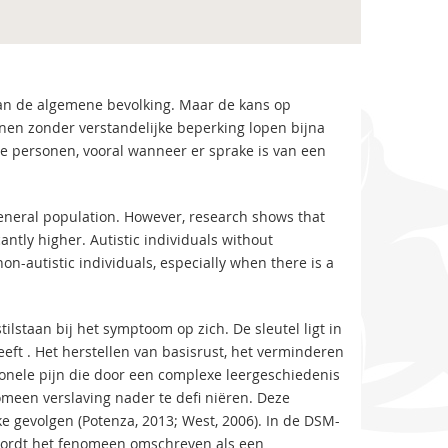
n de algemene bevolking. Maar de kans op
onen zonder verstandelijke beperking lopen bijna
che personen, vooral wanneer er sprake is van een
general population. However, research shows that
antly higher. Autistic individuals without
non-autistic individuals, especially when there is a
ilstaan bij het symptoom op zich. De sleutel ligt in
eeft . Het herstellen van basisrust, het verminderen
ionele pijn die door een complexe leergeschiedenis
omeen verslaving nader te defi niëren. Deze
 gevolgen (Potenza, 2013; West, 2006). In de DSM-
 wordt het fenomeen omschreven als een