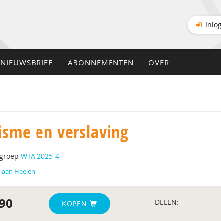
Inlo
NIEUWSBRIEF
ABONNEMENTEN
OVER
isme en verslaving
tgroep
WTA 2025-4
tiaan Heelen
90
DELEN:
KOPEN