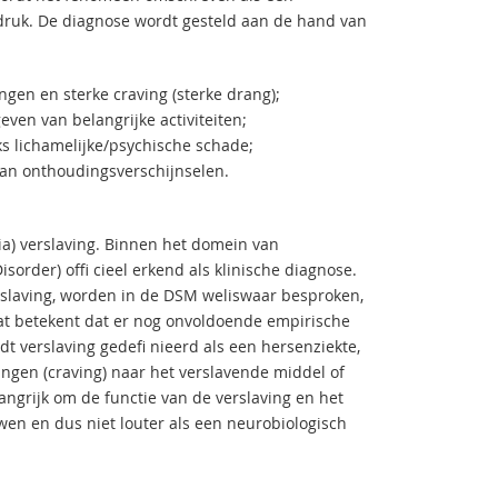
sdruk. De diagnose wordt gesteld aan de hand van
ngen en sterke craving (sterke drang);
even van belangrijke activiteiten;
nks lichamelijke/psychische schade;
van onthoudingsverschijnselen.
ria) verslaving. Binnen het domein van
rder) offi cieel erkend als klinische diagnose.
rslaving, worden in de DSM weliswaar besproken,
wat betekent dat er nog onvoldoende empirische
dt verslaving gedefi nieerd als een hersenziekte,
ngen (craving) naar het verslavende middel of
langrijk om de functie van de verslaving en het
wen en dus niet louter als een neurobiologisch