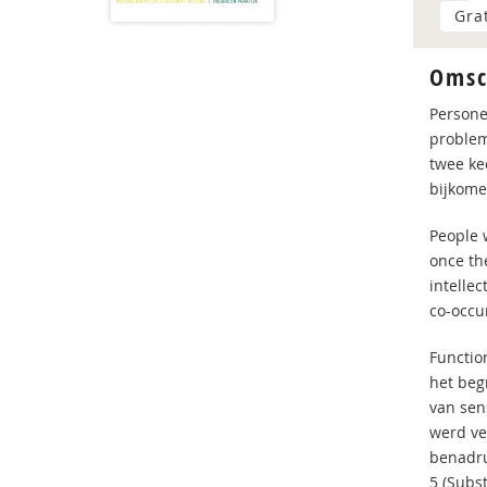
Gra
Omsc
Persone
problem
twee ke
bijkome
People 
once the
intellec
co-occu
Function
het beg
van sen
werd ve
benadru
5 (Subs