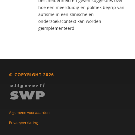
bescheidenheid en geven suggesties over
hoe een meerduidig en politiek begrip van
autisme in een klinische en
onderzoekscontext kan worden
geïmplementeerd.
© COPYRIGHT 2026
Algemene voorwaarden
Privacyverklaring