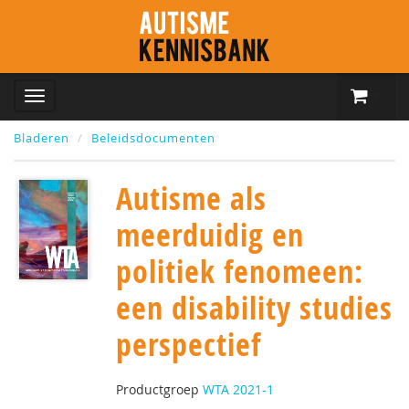
Bladeren
Beleidsdocumenten
Autisme als
meerduidig en
politiek fenomeen:
een disability studies
perspectief
Productgroep
WTA 2021-1