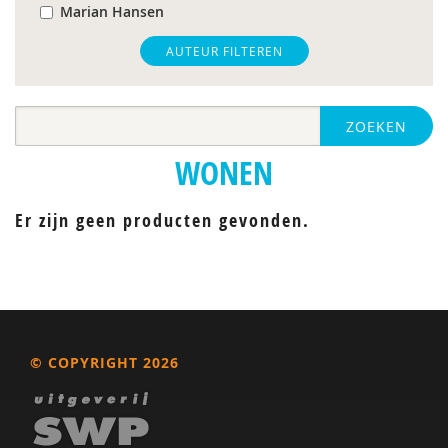
Marian Hansen
Heidi J.M. van Heijningen-Tousain
AUTEUR FILTEREN
Kurt Joseph
ZOEKEN
Michiel van Maaren
WONEN
Marla Vernoy
Frans Woltring
Er zijn geen producten gevonden.
© COPYRIGHT 2026