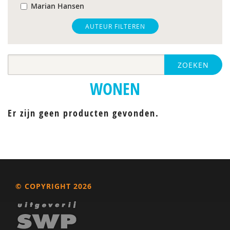
Marian Hansen
Heidi J.M. van Heijningen-Tousain
AUTEUR FILTEREN
Kurt Joseph
ZOEKEN
Michiel van Maaren
WONEN
Marla Vernoy
Frans Woltring
Er zijn geen producten gevonden.
© COPYRIGHT 2026