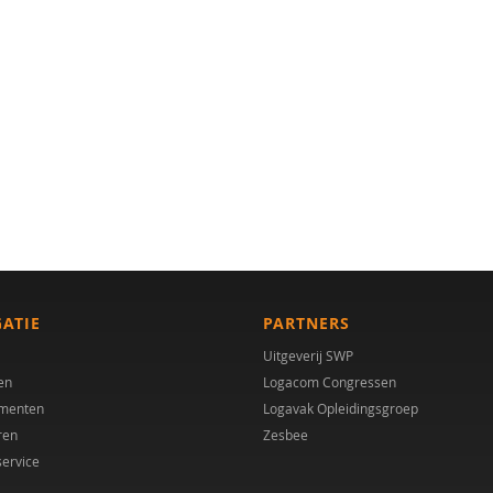
GATIE
PARTNERS
Uitgeverij SWP
en
Logacom Congressen
menten
Logavak Opleidingsgroep
ren
Zesbee
service