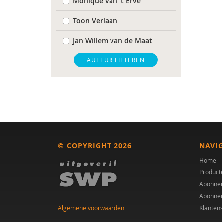
Monique van ’t Erve
Toon Verlaan
Jan Willem van de Maat
AUTEUR FILTEREN
© COPYRIGHT 2026
NAVI
Home
Product
Abonne
Abonne
Algemene voorwaarden
Klanten