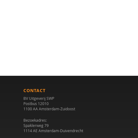
CONTACT
BV Uitgeverij SWP
Postbus 12010
1100 AA Amsterdam-Zuidoost
Bezoekadres:
Spaklerweg 79
1114 AE Amsterdam-Duivendrecht