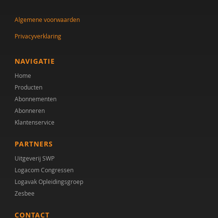
J.A. Tak
Algemene voorwaarden
Leni Van Goidsenhoven
Privacyverklaring
Gert-Jan Vanaken
Elisabeth W.M. Verhoeven
NAVIGATIE
Home
Kirsten Visser
Producten
Heleen Wesselius
Abonnementen
Abonneren
Klantenservice
PARTNERS
Uitgeverij SWP
Logacom Congressen
Logavak Opleidingsgroep
Zesbee
CONTACT