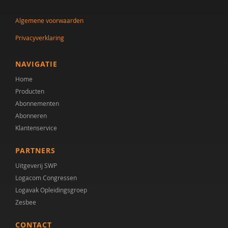
J.A. Tak
Algemene voorwaarden
Leni Van Goidsenhoven
Privacyverklaring
Gert-Jan Vanaken
Elisabeth W.M. Verhoeven
NAVIGATIE
Home
Kirsten Visser
Producten
Heleen Wesselius
Abonnementen
Abonneren
Klantenservice
PARTNERS
Uitgeverij SWP
Logacom Congressen
Logavak Opleidingsgroep
Zesbee
CONTACT