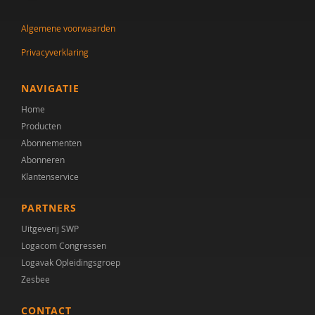
Joyce Guldemond
Algemene voorwaarden
Cor Hoffer
Privacyverklaring
Jill Hoogerwerf
Desiree Hooi
NAVIGATIE
Home
Saskia Kolk
Producten
Baris Korkmaz
Abonnementen
Abonneren
Alexander Koutamanis
Klantenservice
Joris Leenders
PARTNERS
Claudia Libbi
Uitgeverij SWP
Logacom Congressen
Drs. M. Edrisi
Logavak Opleidingsgroep
Zesbee
Hilde M. Geurts
CONTACT
Harry Michon