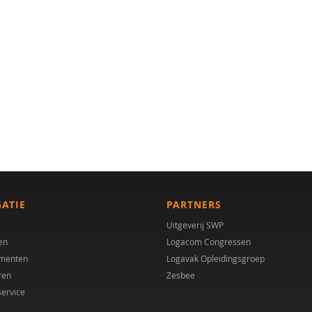
GATIE
PARTNERS
Uitgeverij SWP
en
Logacom Congressen
menten
Logavak Opleidingsgroep
ren
Zesbee
service