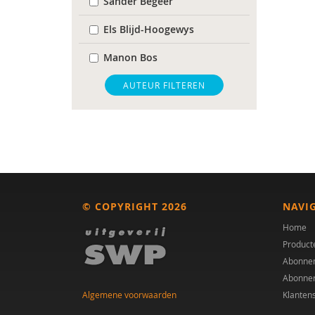
Sander Begeer
Els Blijd-Hoogewys
Manon Bos
Marieke Bos
AUTEUR FILTEREN
Arie Boven
Frederik Boven
Barbara Brouwer
Manon C.M. Bos
© COPYRIGHT 2026
NAVI
Elijah Delsink
Home
Product
Dr. E.H.M. Eurelings-
Abonne
Bontekoe
Abonne
Algemene voorwaarden
Klanten
Lode Goukens