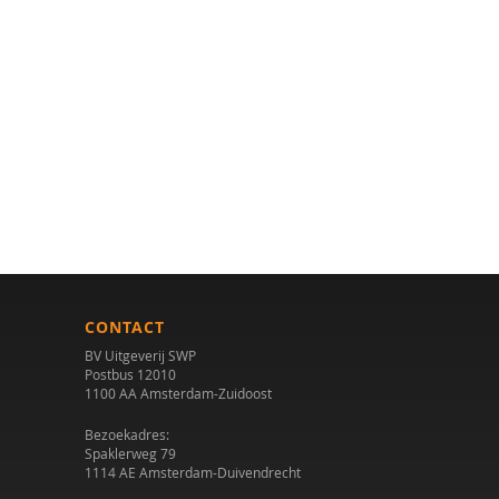
CONTACT
BV Uitgeverij SWP
Postbus 12010
1100 AA Amsterdam-Zuidoost
Bezoekadres:
Spaklerweg 79
1114 AE Amsterdam-Duivendrecht