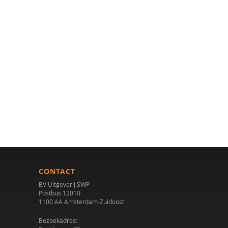
CONTACT
BV Uitgeverij SWP
Postbus 12010
1100 AA Amsterdam-Zuidoost
Bezoekadres: