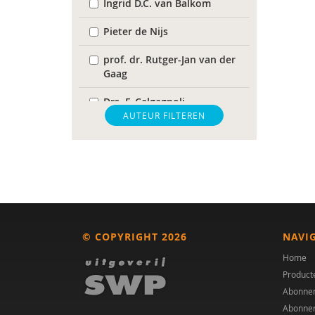
Ingrid D.C. van Balkom
Pieter de Nijs
prof. dr. Rutger-Jan van der
Gaag
Drs. F. Calgagnoli
AUTEUR FILTEREN
Gerd Gabriël Devos
Kirstin Greaves-Lord
Yvonne Groen
Pieter J. Hoekstra
© COPYRIGHT 2026
NAVI
Gabrine Jagersma
Home
Angelina Kakooza-Mwesige
Product
Lee E.Wachtel Dirk M.
Abonne
Dhossche
Abonne