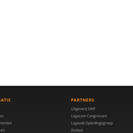
GATIE
PARTNERS
Uitgeverij SWP
en
Logacom Congressen
menten
Logavak Opleidingsgroep
ren
Zesbee