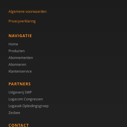
Carolien Rieffe
Algemene voorwaarden
Andre Rietman
Privacyverklaring
Franciska Scholte
Gilbert Smelt
NAVIGATIE
Home
Dorothe Smit
Producten
Niels Springveld
Abonnementen
Abonneren
Ina van Berckelaer-Onnes
Klantenservice
Dieuwke Verkerk
PARTNERS
Marieke Werkman
Uitgeverij SWP
Logacom Congressen
Logavak Opleidingsgroep
Zesbee
CONTACT