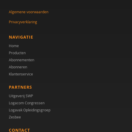
Carolien Rieffe
Algemene voorwaarden
Andre Rietman
Privacyverklaring
Franciska Scholte
Gilbert Smelt
NAVIGATIE
Home
Dorothe Smit
Producten
Niels Springveld
Abonnementen
Abonneren
Ina van Berckelaer-Onnes
Klantenservice
Dieuwke Verkerk
PARTNERS
Marieke Werkman
Uitgeverij SWP
Logacom Congressen
Logavak Opleidingsgroep
Zesbee
CONTACT