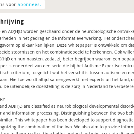
tis voor
abonnees.
hrijving
 en AD(H)D worden geschaard onder de neurobiologische ontwikk
erheden in het gedrag en de informatieverwerking. Het onderscheid
gsvorm op elkaar kan lijken. Deze ‘whitepaper’ is ontwikkeld om dia
beide stoornissen en het combinatiebeeld te herkennen. Ook will
D(H)D en hun naasten, zodat zij beter begrijpen waarom een bepaald
per is onderdeel van een serie die bij het Autisme Expertisecentr
tisch criterium, toegelicht wat het verschil is tussen autisme en
an. Hiertoe wordt altijd samengewerkt met experts uit het land, om
 De uiteindelijke doelstelling is de zorg in Nederland te verbetere
RY
and AD(H)D are classified as neurobiological developmental disorde
r and information processing. Distinguishing between the two beha
similar. This whitepaper has been developed to support diagnostic
ognizing the combination of the two. We also aim to provide infor
close to them, so that they better understand why a certain diagnos