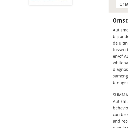
Gra
Omsc
Autisme
bijzond
de uitin
tussen 
en/of A
whitepa
diagnos
samenga
brengen.
SUMMA
Autism 
behavio
can be 
and rec
people 