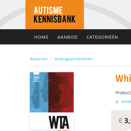
HOME
AANBOD
CATEGORIEËN
Bladeren
Gedragsproblemen
Whi
Produc
Annel
€
3,