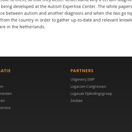
 being developed at the Autism Expertise Center. The white papers e
nce between autism and another diagnosis and when the two go toge
 from the country in order to gather up-to-date and relevant knowle
are in the Netherlands.
GATIE
PARTNERS
Uitgeverij SWP
en
Logacom Congressen
menten
Logavak Opleidingsgroep
ren
Zesbee
service