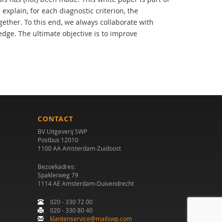
xplain, for each diagnostic criterion, the
ther. To this end, we always collaborate with
dge. The ultimate objective is to improve
CONTACT
BV Uitgeverij SWP
Postbus 12010
1100 AA Amsterdam-Zuidoost
Bezoekadres:
Spaklerweg 79
1114 AE Amsterdam-Duivendrecht
020 - 330 72 00
020 - 330 80 40
klantenservice@mailswp.com