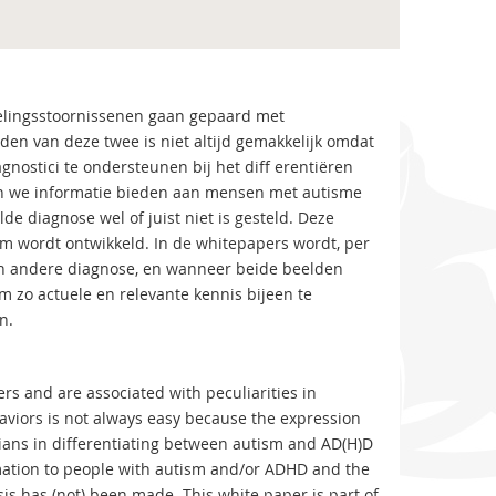
elingsstoornissenen gaan gepaard met
en van deze twee is niet altijd gemakkelijk omdat
gnostici te ondersteunen bij het diff erentiëren
en we informatie bieden aan mensen met autisme
e diagnose wel of juist niet is gesteld. Deze
um wordt ontwikkeld. In de whitepapers wordt, per
 een andere diagnose, en wanneer beide beelden
 zo actuele en relevante kennis bijeen te
n.
rs and are associated with peculiarities in
viors is not always easy because the expression
ians in differentiating between autism and AD(H)D
mation to people with autism and/or ADHD and the
is has (not) been made. This white paper is part of