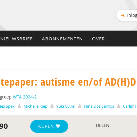
Inlo
NIEUWSBRIEF
ABONNEMENTEN
OVER
tepaper: autisme en/of AD(H)D
tgroep
WTA 2024-2
ies Spek
Michelle Kiep
Yuki Curiel
Nina Dos Santos
Carlijn 
90
DELEN:
KOPEN