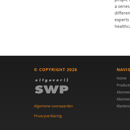
a series
differe
experts
healthc
© COPYRIGHT 2026
NAVI
Home
Product
Abonne
Abonne
Algemene voorwaarden
Klanten
Privacyverklaring