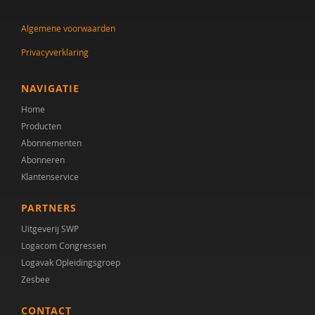
dr. Audrey Mol
Algemene voorwaarden
Tineke Backer van Ommeren
Privacyverklaring
Tineke Backer van Ommeren-van der Meer
Jacqueline Bailly
NAVIGATIE
Home
Simon Baron-Cohen
Producten
AMC/de Bascule
Abonnementen
Abonneren
Jojanneke Bastiaansen
Klantenservice
Manon Begeer
PARTNERS
Sander Begeer
Uitgeverij SWP
Logacom Congressen
werkgroep behandeling CASS18+
Logavak Opleidingsgroep
Zesbee
M.L. Bezemer
CONTACT
E.M.A. Blijd-Hoogewys