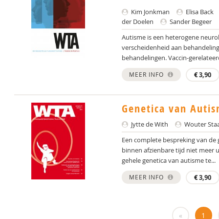
Kim Jonkman
Elisa Back
der Doelen
Sander Begeer
Autisme is een heterogene neuro
verscheidenheid aan behandelin
behandelingen. Vaccin-gerelateer
MEER INFO
€
3,90
Genetica van Auti
Jytte de With
Wouter Staa
Een complete bespreking van de 
binnen afzienbare tijd niet meer up
gehele genetica van autisme te...
MEER INFO
€
3,90
«
1