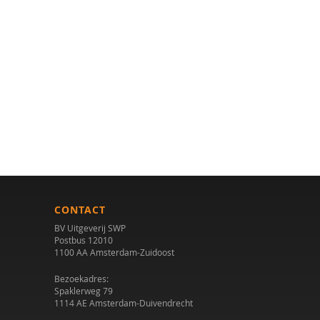
CONTACT
BV Uitgeverij SWP
Postbus 12010
1100 AA Amsterdam-Zuidoost
Bezoekadres:
Spaklerweg 79
1114 AE Amsterdam-Duivendrecht