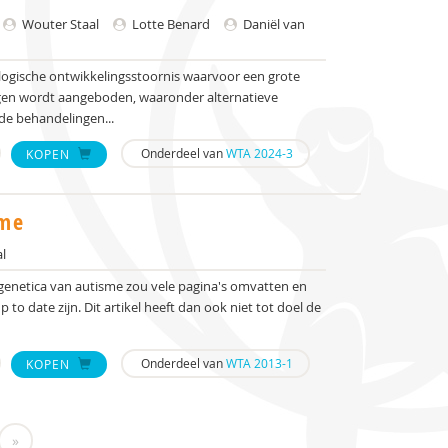
Wouter Staal
Lotte Benard
Daniël van
logische ontwikkelingsstoornis waarvoor een grote
gen wordt aangeboden, waaronder alternatieve
de behandelingen...
Onderdeel van
WTA 2024-3
KOPEN
sme
l
genetica van autisme zou vele pagina's omvatten en
 to date zijn. Dit artikel heeft dan ook niet tot doel de
Onderdeel van
WTA 2013-1
KOPEN
»