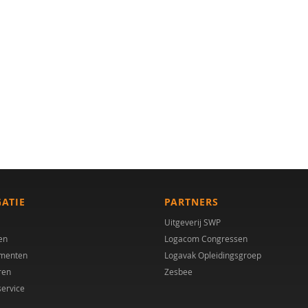
GATIE
PARTNERS
Uitgeverij SWP
en
Logacom Congressen
menten
Logavak Opleidingsgroep
ren
Zesbee
service