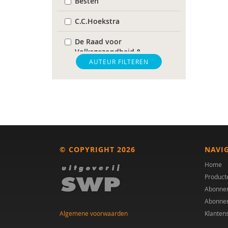
Besten
C.C.Hoekstra
De Raad voor
Volksgezondheid &
Samenleving
AUTEUR FILTEREN
gz-psycholoog
https://www.openbaaronderwijs.nu/
huisarts
Marieke-Beltman
© COPYRIGHT 2026
NAVI
MD
Home
Product
MSc
Abonne
Abonne
MSc.
Algemene voorwaarden
Klanten
N.G.A. Tak