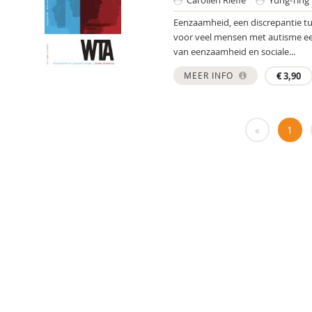
Carolien Rieffe
Yung-Ting
Eenzaamheid, een discrepantie tus
voor veel mensen met autisme een d
van eenzaamheid en sociale...
MEER INFO
€
3,90
«
1