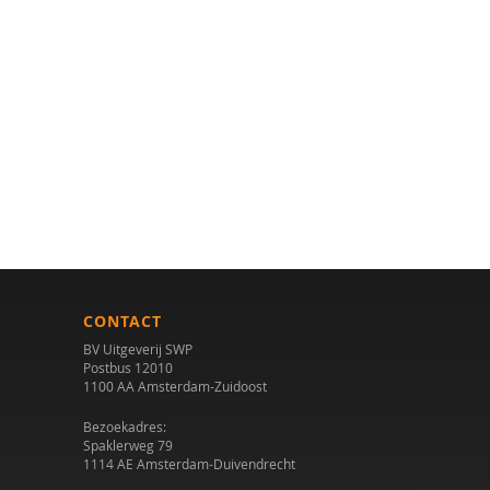
CONTACT
BV Uitgeverij SWP
Postbus 12010
1100 AA Amsterdam-Zuidoost
Bezoekadres:
Spaklerweg 79
1114 AE Amsterdam-Duivendrecht