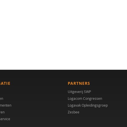
GATIE
PARTNERS
Uitgeverij SWP
en
Logacom Congressen
menten
Logavak Opleidingsgroep
ren
Zesbee
service