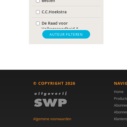
Besten
C.C.Hoekstra
De Raad voor
Volksgezondheid &
Samenleving
AUTEUR FILTEREN
gz-psycholoog
https://www.openbaaronderwijs.nu/
huisarts
Marieke-Beltman
© COPYRIGHT 2026
NAVI
MD
Home
Product
MSc
Abonne
Abonne
MSc.
Algemene voorwaarden
Klanten
N.G.A. Tak