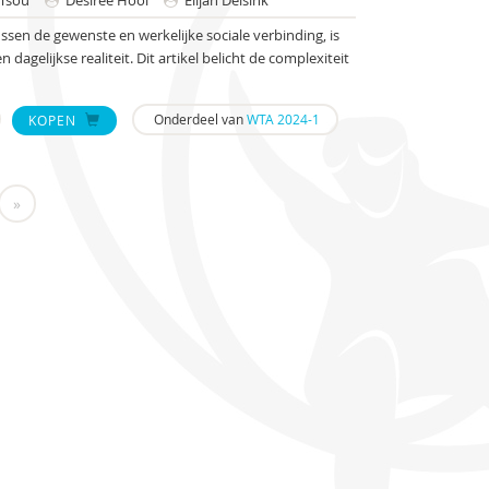
 Tsou
Desiree Hooi
Elijah Delsink
sen de gewenste en werkelijke sociale verbinding, is
agelijkse realiteit. Dit artikel belicht de complexiteit
Onderdeel van
WTA 2024-1
KOPEN
»