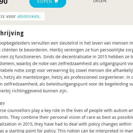
90
DELEN:
KOPEN
tis voor
abonnees.
hrijving
oopbegeleiders vervullen een sleutelrol in het leven van mensen me
 cliënten te bevorderen. Hierbij verenigen ze hun persoonlijke zor
nen zij functioneren. Sinds de decentralisatie in 2015 hebben ze
 domein, waarbij de notie van zelfredzaamheid als uitgangspunt vo
tabele notie zorgt voor verwarring bij zowel mensen die afhankelijk
, hetzij als mantelzorger, hetzij als professioneel zorgverlener. In
an zelfredzaamheid, als beleidsuitgangspunt voor de begeleiding 
hierbij richtinggevend kunnen zijn.
RY
rse counsellors play a key role in the lives of people with autism a
ients. They combine their personal vision of care as best as possibl
lization in 2015, they have had to deal with policy changes within 
 as a starting point for policy. This notion can be interpreted in 