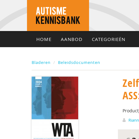
HOME
AANBOD
CATEGORIEËN
Bladeren
Beleidsdocumenten
Zel
ASS
Produc
Riann