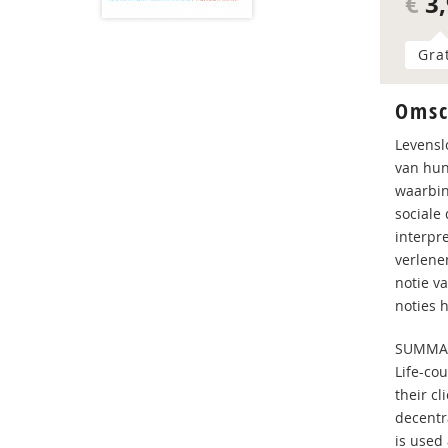
€
3,
Gra
Omsc
Levensl
van hun
waarbin
sociale
interpre
verlenen
notie v
noties 
SUMMA
Life-cou
their cl
decentra
is used