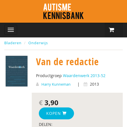
Bladeren
Onderwijs
Van de redactie
Productgroep
Waardenwerk 2013-52
|
2013
Harry Kunneman
€
3,90
KOPEN
DELEN: