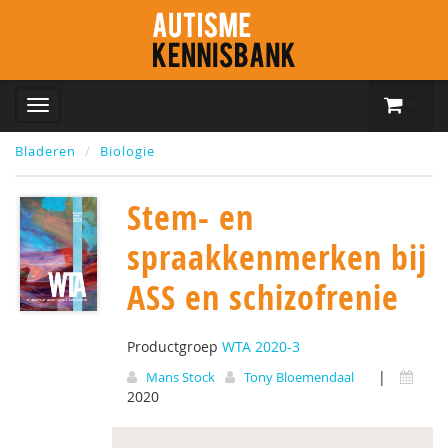
Bladeren
Biologie
Stem- en
spraakkenmerken bij
ASS en schizofrenie
Productgroep
WTA 2020-3
|
Mans Stock
Tony Bloemendaal
2020