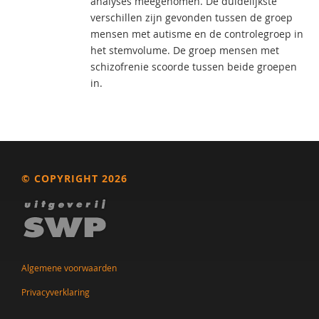
analyses meegenomen. De duidelijkste
verschillen zijn gevonden tussen de groep
mensen met autisme en de controlegroep in
het stemvolume. De groep mensen met
schizofrenie scoorde tussen beide groepen
in.
© COPYRIGHT 2026
Algemene voorwaarden
Privacyverklaring