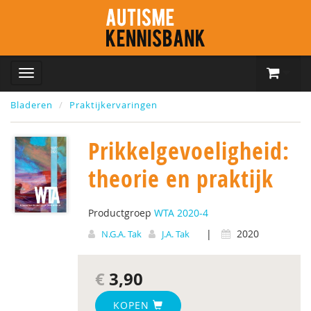
Bladeren
Praktijkervaringen
Prikkelgevoeligheid:
theorie en praktijk
Productgroep
WTA 2020-4
|
2020
N.G.A. Tak
J.A. Tak
€
3,90
KOPEN